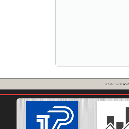
il Sito Web
www