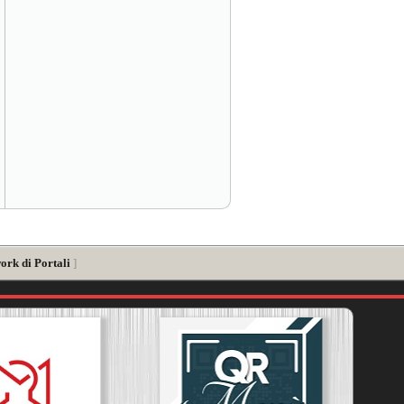
ork di Portali
]