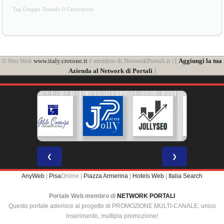
Tag Gruppo Teatrale Il Canovaccio
il Sito Web
www.italy.crotone.it
è membro di NetworkPortali.it | [
Aggiungi la tua
Azienda al Network di Portali
]
❮
❯
AnyWeb
|
Pisa
Online |
Piazza Armerina
|
Hotels Web
|
Italia Search
Portale Web membro di
NETWORK PORTALI
Questo portale aderisce al progetto di PROMOZIONE MULTI-CANALE: unico
inserimento, multipla promozione!