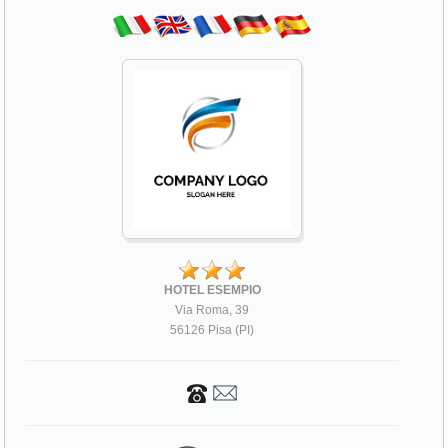
HOTEL ESEMPIO
Via Roma, 39
56126 Pisa (PI)