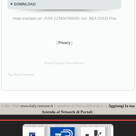
DOWNLOAD
Hotel esempio srl - P.IVA 123456789000- iscr. REA 33333 Pisa
[
Privacy
]
Hotel Esempio Pisa telefono
Tag Hotel Esempio
il Sito Web
www.italy.crotone.it
è membro di NetworkPortali.it | [
Aggiungi la tua
Azienda al Network di Portali
]