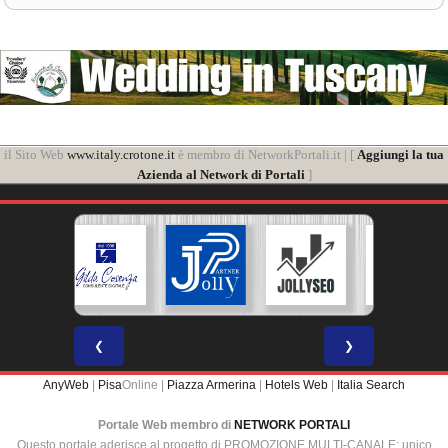
il Sito Web
www.italy.crotone.it
è membro di NetworkPortali.it | [
Aggiungi la tua
Azienda al Network di Portali
]
❮
❯
AnyWeb
|
Pisa
Online |
Piazza Armerina
|
Hotels Web
|
Italia Search
Portale Web membro di
NETWORK PORTALI
Questo portale aderisce al progetto di PROMOZIONE MULTI-CANALE: unico