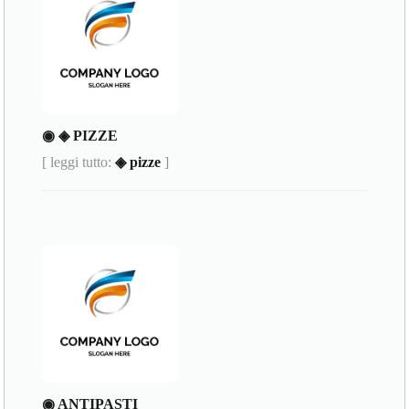
◉ ◈ PIZZE
[ leggi tutto:
◈ pizze
]
◉ ANTIPASTI