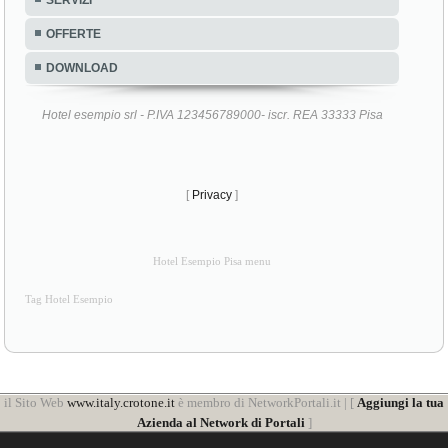
SERVIZI
OFFERTE
DOWNLOAD
Hotel esempio srl - P.IVA 123456789000- iscr. REA 33333 Pisa
[
Privacy
]
Hotel Esempio Pisa menu
Tag Hotel Esempio
il Sito Web
www.italy.crotone.it
è membro di NetworkPortali.it | [
Aggiungi la tua
Azienda al Network di Portali
]