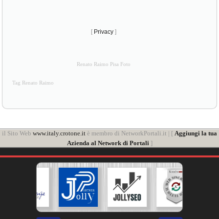
[
Privacy
]
Renato Raimo Pisa Foto
Tag Renato Raimo
il Sito Web
www.italy.crotone.it
è membro di NetworkPortali.it | [
Aggiungi la tua
Azienda al Network di Portali
]