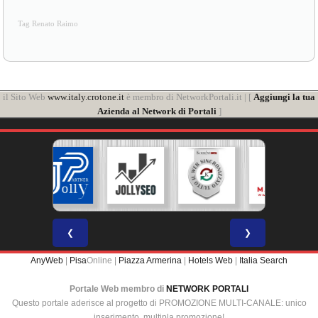
Tag Renato Raimo
il Sito Web
www.italy.crotone.it
è membro di NetworkPortali.it | [
Aggiungi la tua
Azienda al Network di Portali
]
❮
❯
AnyWeb
|
Pisa
Online |
Piazza Armerina
|
Hotels Web
|
Italia Search
Portale Web membro di
NETWORK PORTALI
Questo portale aderisce al progetto di PROMOZIONE MULTI-CANALE: unico
inserimento, multipla promozione!