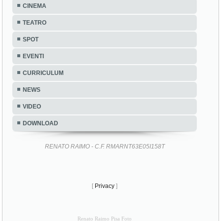
CINEMA
TEATRO
SPOT
EVENTI
CURRICULUM
NEWS
VIDEO
DOWNLOAD
RENATO RAIMO - C.F. RMARNT63E05I158T
[
Privacy
]
Renato Raimo Pisa Foto