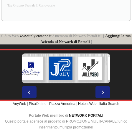
il Sito Web
www.italy.crotone.it
è membro di NetworkPortali.it | [
Aggiungi la tua
Azienda al Network di Portali
]
❮
❯
AnyWeb
|
Pisa
Online |
Piazza Armerina
|
Hotels Web
|
Italia Search
Portale Web membro di
NETWORK PORTALI
Questo portale aderisce al progetto di PROMOZIONE MULTI-CANALE: unico
inserimento, multipla promozione!