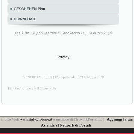
GESCHEHEN Pisa
DOWNLOAD
Ass. Cult. Gruppo Teatrale Il Canovaccio - C.F. 93019700504
[
Privacy
]
VENERE IN PELLICCIA - Spettacolo il 29 Febbraio 2020
Tag Gruppo Teatrale Il Canovaccio
il Sito Web
www.italy.crotone.it
è membro di NetworkPortali.it | [
Aggiungi la tua
Azienda al Network di Portali
]