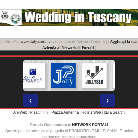
il Sito Web
www.italy.crotone.it
è membro di NetworkPortali.it | [
Aggiungi la tua
Azienda al Network di Portali
]
❮
❯
AnyWeb
|
Pisa
Online |
Piazza Armerina
|
Hotels Web
|
Italia Search
Portale Web membro di
NETWORK PORTALI
Questo portale aderisce al progetto di PROMOZIONE MULTI-CANALE: unico
inserimento, multipla promozione!