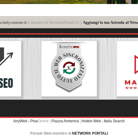
.italy.crotone.it
è membro di NetworkPortali.it | [
Aggiungi la tua Azienda al Netw
AnyWeb
|
Pisa
Online |
Piazza Armerina
|
Hotels Web
|
Italia Search
Portale Web membro di
NETWORK PORTALI