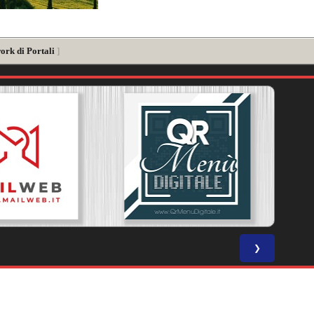
ork di Portali
]
❯