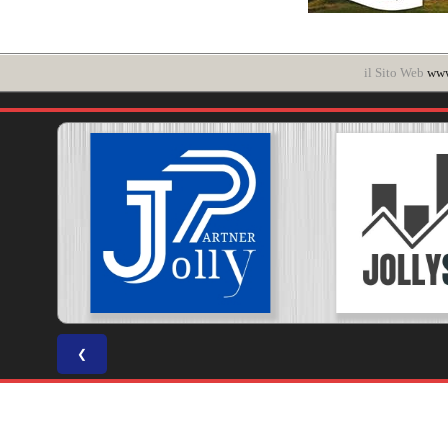
il Sito Web
www
❮