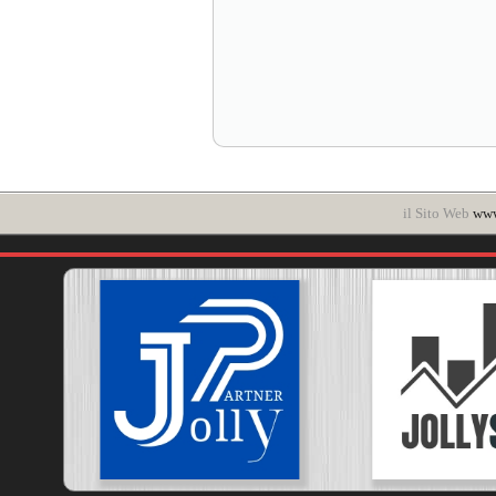
il Sito Web
www