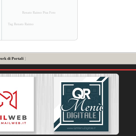
Renato Raimo Pisa Foto
Tag Renato Raimo
ork di Portali
]