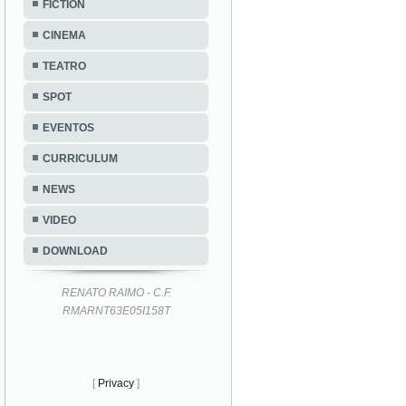
FICTION
CINEMA
TEATRO
SPOT
EVENTOS
CURRICULUM
NEWS
VIDEO
DOWNLOAD
RENATO RAIMO - C.F.
RMARNT63E05I158T
[
Privacy
]