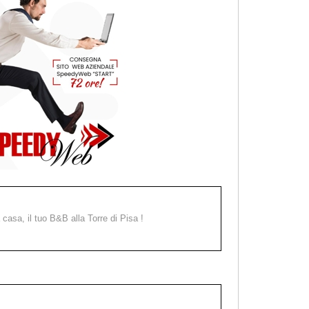
a casa, il tuo B&B alla Torre di Pisa !